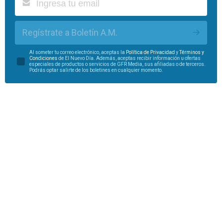
Regístrate a Boletín A.M.
Al someter tu correo electrónico, aceptas la
Política de Privacidad
y
Términos y
Condiciones
de El Nuevo Día. Además, aceptas recibir información u ofertas
especiales de productos o servicios de GFR Media, sus afiliadas o de terceros.
Podrás optar salirte de los boletines en cualquier momento.