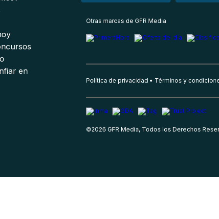
s
Otras marcas de GFR Media
 hoy
oncursos
io
nfiar en
Política de privacidad
Términos y condicion
©
2026
GFR Media, Todos los Derechos Rese