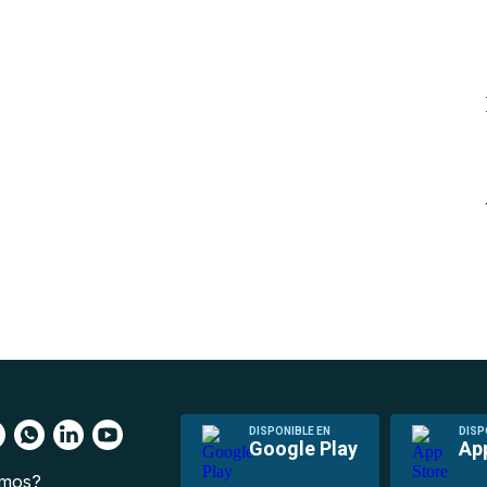
DISPONIBLE EN
DISP
Google Play
Ap
omos?