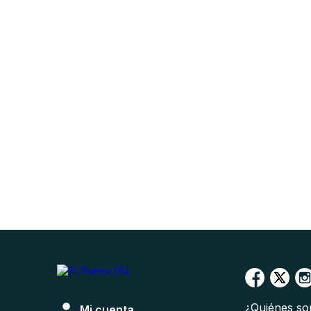
¿Quiénes s
Mi cuenta