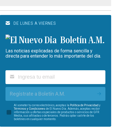
DE LUNES A VIERNES
Boletín A.M.
Las noticias explicadas de forma sencilla y
directa para entender lo más importante del día.
Regístrate a Boletín A.M.
Al someter tu correo electrónico, aceptas la
Política de Privacidad
y
Términos y Condiciones
de El Nuevo Día. Además, aceptas recibir
información u ofertas especiales de productos o servicios de GFR
Media, sus afiliadas o de terceros. Podrás optar salirte de los
boletines en cualquier momento.