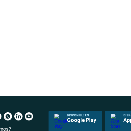
DISPONIBLE EN
DISP
Google Play
Ap
omos?