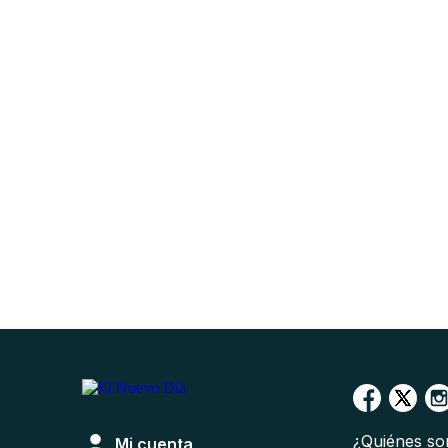
¿Quiénes s
Mi cuenta