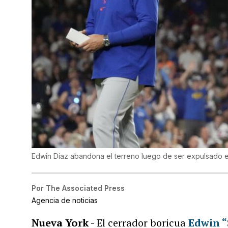
Edwin Díaz abandona el terreno luego de ser expulsado 
Por
The Associated Press
Agencia de noticias
Nueva York
- El cerrador boricua
Edwin “