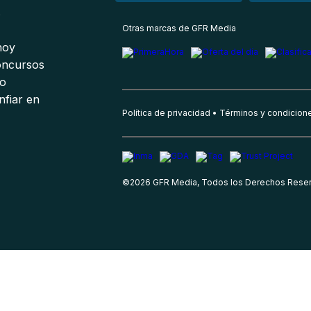
s
Otras marcas de GFR Media
 hoy
oncursos
io
nfiar en
Política de privacidad
Términos y condicion
©
2026
GFR Media, Todos los Derechos Rese