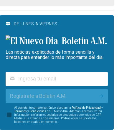
DE LUNES A VIERNES
Boletín A.M.
Las noticias explicadas de forma sencilla y
directa para entender lo más importante del día.
Regístrate a Boletín A.M.
Al someter tu correo electrónico, aceptas la
Política de Privacidad
y
Términos y Condiciones
de El Nuevo Día. Además, aceptas recibir
información u ofertas especiales de productos o servicios de GFR
Media, sus afiliadas o de terceros. Podrás optar salirte de los
boletines en cualquier momento.