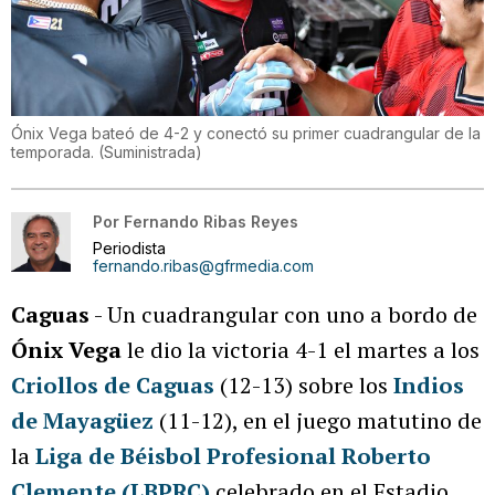
Ónix Vega bateó de 4-2 y conectó su primer cuadrangular de la
temporada.
(
Suministrada
)
Por
Fernando Ribas Reyes
Periodista
fernando.ribas@gfrmedia.com
Caguas
- Un cuadrangular con uno a bordo de
Ónix Vega
le dio la victoria 4-1 el martes a los
Criollos de Caguas
(12-13) sobre los
Indios
de Mayagüez
(11-12), en el juego matutino de
la
Liga de Béisbol Profesional Roberto
Clemente (LBPRC)
celebrado en el Estadio