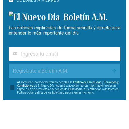
DE LUNES A VIERNES
Boletín A.M.
Las noticias explicadas de forma sencilla y directa para
entender lo más importante del día.
Regístrate a Boletín A.M.
Al someter tu correo electrónico, aceptas la
Política de Privacidad
y
Términos y
Condiciones
de El Nuevo Día. Además, aceptas recibir información u ofertas
especiales de productos o servicios de GFR Media, sus afiliadas o de terceros.
Podrás optar salirte de los boletines en cualquier momento.