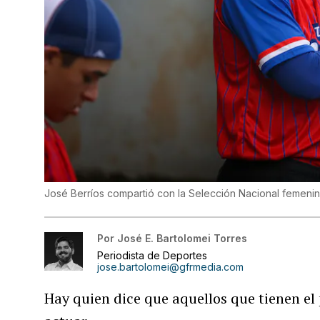
José Berríos compartió con la Selección Nacional femenin
Por
José E. Bartolomei Torres
Periodista de Deportes
jose.bartolomei@gfrmedia.com
Hay quien dice que aquellos que tienen el p