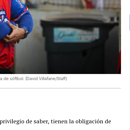
a de sóftbol.
(
David Villafane/Staff
)
rivilegio de saber, tienen la obligación de