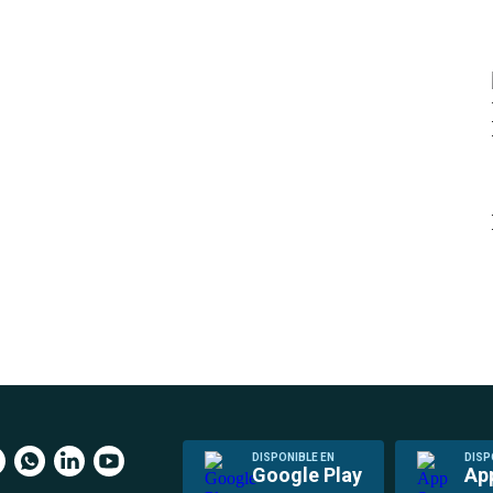
DISPONIBLE EN
DISP
Google Play
Ap