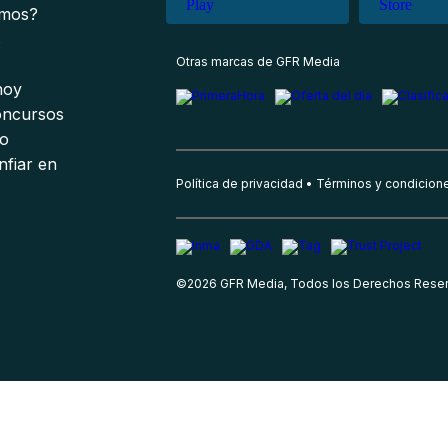
omos?
s
Otras marcas de GFR Media
 hoy
oncursos
io
nfiar en
Política de privacidad
Términos y condicion
©
2026
GFR Media, Todos los Derechos Rese