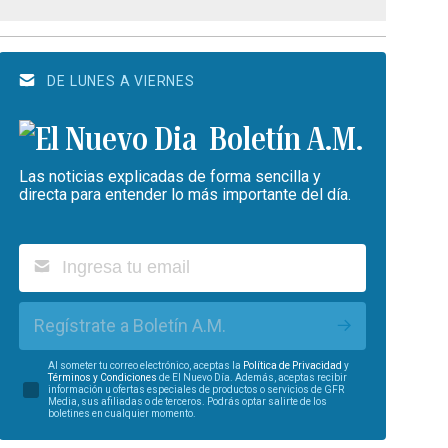
DE LUNES A VIERNES
Boletín A.M.
Las noticias explicadas de forma sencilla y
directa para entender lo más importante del día.
Regístrate a Boletín A.M.
Al someter tu correo electrónico, aceptas la
Política de Privacidad
y
Términos y Condiciones
de El Nuevo Día. Además, aceptas recibir
información u ofertas especiales de productos o servicios de GFR
Media, sus afiliadas o de terceros. Podrás optar salirte de los
boletines en cualquier momento.