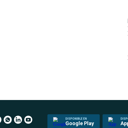
DISPONIBLE EN
DISP
Google Play
Ap