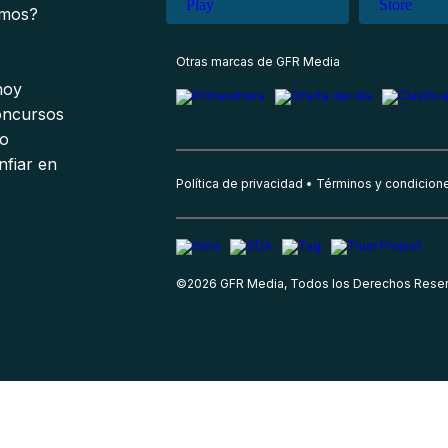
omos?
s
Otras marcas de GFR Media
 hoy
oncursos
io
nfiar en
Política de privacidad
Términos y condicion
©
2026
GFR Media, Todos los Derechos Rese