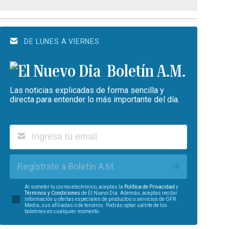
DE LUNES A VIERNES
Boletín A.M.
Las noticias explicadas de forma sencilla y
directa para entender lo más importante del día.
Regístrate a Boletín A.M.
Al someter tu correo electrónico, aceptas la
Política de Privacidad
y
Términos y Condiciones
de El Nuevo Día. Además, aceptas recibir
información u ofertas especiales de productos o servicios de GFR
Media, sus afiliadas o de terceros. Podrás optar salirte de los
boletines en cualquier momento.