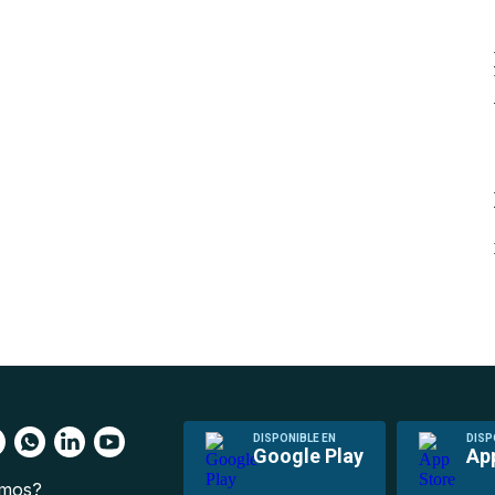
DISPONIBLE EN
DISP
Google Play
Ap
omos?