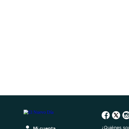
¿Quiénes s
Mi cuenta