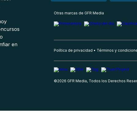
s
Otras marcas de GFR Media
 hoy
oncursos
io
nfiar en
Política de privacidad
Términos y condicion
©
2026
GFR Media, Todos los Derechos Rese