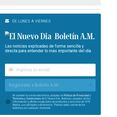
DE LUNES A VIERNES
Boletín A.M.
Las noticias explicadas de forma sencilla y
directa para entender lo más importante del día.
Regístrate a Boletín A.M.
Al someter tu correo electrónico, aceptas la
Política de Privacidad
y
Términos y Condiciones
de El Nuevo Día. Además, aceptas recibir
información u ofertas especiales de productos o servicios de GFR
Media, sus afiliadas o de terceros. Podrás optar salirte de los
boletines en cualquier momento.