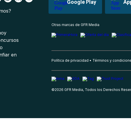
Google Play
Ap
omos?
s
Otras marcas de GFR Media
 hoy
oncursos
io
nfiar en
Política de privacidad
Términos y condicion
©
2026
GFR Media, Todos los Derechos Rese