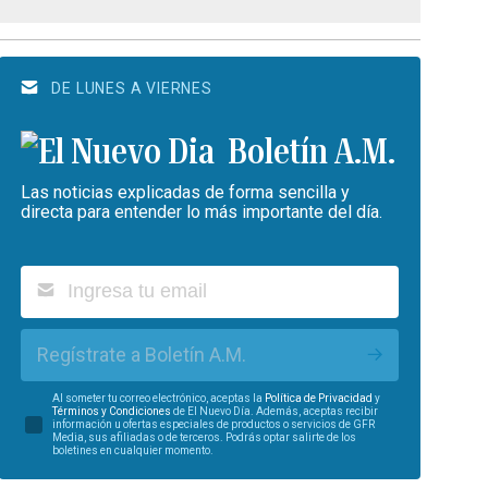
DE LUNES A VIERNES
Boletín A.M.
Las noticias explicadas de forma sencilla y
directa para entender lo más importante del día.
Regístrate a Boletín A.M.
Al someter tu correo electrónico, aceptas la
Política de Privacidad
y
Términos y Condiciones
de El Nuevo Día. Además, aceptas recibir
información u ofertas especiales de productos o servicios de GFR
Media, sus afiliadas o de terceros. Podrás optar salirte de los
boletines en cualquier momento.