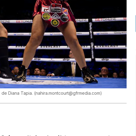
o de Diana Tapia.
(
nahira.montcourt@gfrmedia.com
)