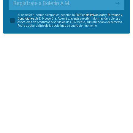
Regístrate a Boletín A.M.
Al someter tu correo electrónico, aceptas la
Política de Privacidad
y
Términos y
Condiciones
de El Nuevo Día. Además, aceptas recibir información u ofertas
especiales de productos o servicios de GFR Media, sus afiliadas o de terceros.
Podrás optar salirte de los boletines en cualquier momento.