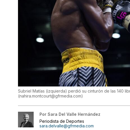
Subriel Matías (izquierda) perdió su cinturón de las 140 li
(
nahira.montcourt@gfrmedia.com
)
Por
Sara Del Valle Hernández
Periodista de Deportes
sara.delvalle@gfrmedia.com