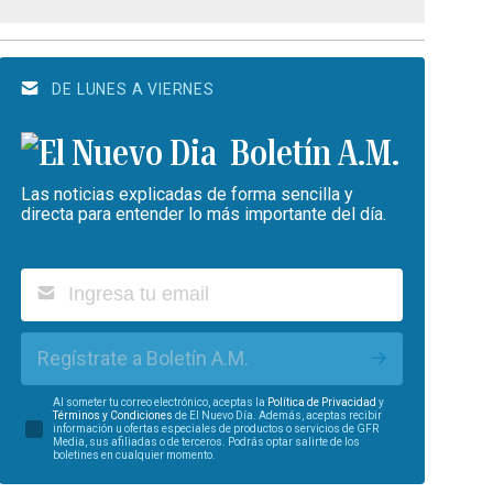
DE LUNES A VIERNES
Boletín A.M.
Las noticias explicadas de forma sencilla y
directa para entender lo más importante del día.
Regístrate a Boletín A.M.
Al someter tu correo electrónico, aceptas la
Política de Privacidad
y
Términos y Condiciones
de El Nuevo Día. Además, aceptas recibir
información u ofertas especiales de productos o servicios de GFR
Media, sus afiliadas o de terceros. Podrás optar salirte de los
boletines en cualquier momento.