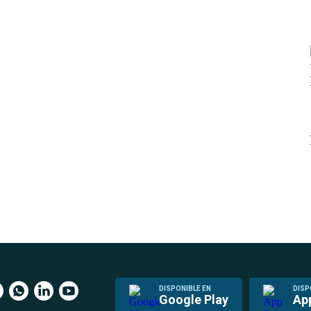
DISPONIBLE EN
DISP
Google Play
Ap