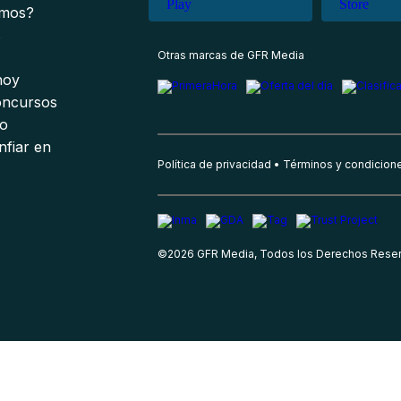
omos?
s
Otras marcas de GFR Media
 hoy
oncursos
io
nfiar en
Política de privacidad
Términos y condicion
©
2026
GFR Media, Todos los Derechos Rese