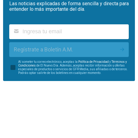
Las noticias explicadas de forma sencilla y directa para
entender lo más importante del día.
Regístrate a Boletín A.M.
Al someter tu correo electrónico, aceptas la
Política de Privacidad
y
Términos y
Condiciones
de El Nuevo Día. Además, aceptas recibir información u ofertas
especiales de productos o servicios de GFR Media, sus afiliadas o de terceros.
Podrás optar salirte de los boletines en cualquier momento.