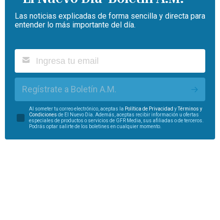
Las noticias explicadas de forma sencilla y directa para
entender lo más importante del día.
Regístrate a Boletín A.M.
Al someter tu correo electrónico, aceptas la
Política de Privacidad
y
Términos y
Condiciones
de El Nuevo Día. Además, aceptas recibir información u ofertas
especiales de productos o servicios de GFR Media, sus afiliadas o de terceros.
Podrás optar salirte de los boletines en cualquier momento.