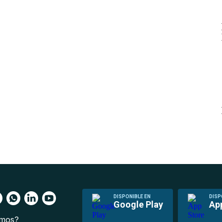
DISPONIBLE EN
DISP
Google Play
Ap
omos?