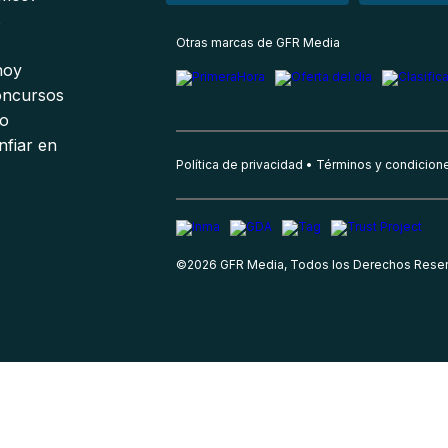
s
Otras marcas de GFR Media
 hoy
oncursos
io
nfiar en
Política de privacidad
Términos y condicion
©
2026
GFR Media, Todos los Derechos Rese