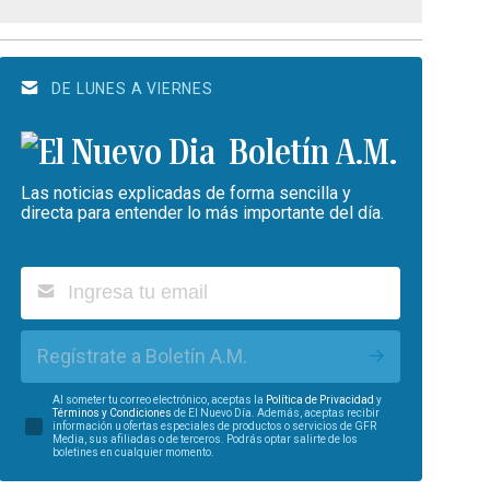
DE LUNES A VIERNES
Boletín A.M.
Las noticias explicadas de forma sencilla y
directa para entender lo más importante del día.
Regístrate a Boletín A.M.
Al someter tu correo electrónico, aceptas la
Política de Privacidad
y
Términos y Condiciones
de El Nuevo Día. Además, aceptas recibir
información u ofertas especiales de productos o servicios de GFR
Media, sus afiliadas o de terceros. Podrás optar salirte de los
boletines en cualquier momento.