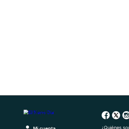
¿Quiénes s
Mi cuenta