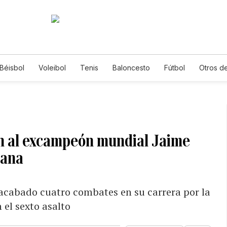
Béisbol
Voleibol
Tenis
Baloncesto
Fútbol
Otros d
an al excampeón mundial Jaime
uana
 acabado cuatro combates en su carrera por la
 el sexto asalto