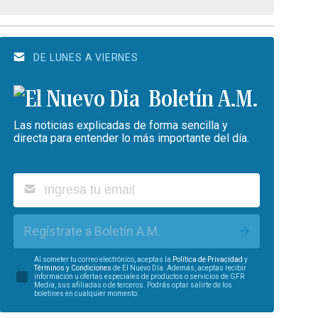
DE LUNES A VIERNES
Boletín A.M.
Las noticias explicadas de forma sencilla y
directa para entender lo más importante del día.
Regístrate a Boletín A.M.
Al someter tu correo electrónico, aceptas la
Política de Privacidad
y
Términos y Condiciones
de El Nuevo Día. Además, aceptas recibir
información u ofertas especiales de productos o servicios de GFR
Media, sus afiliadas o de terceros. Podrás optar salirte de los
boletines en cualquier momento.