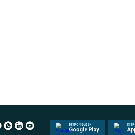
DISPONIBLE EN
DISP
Google Play
Ap