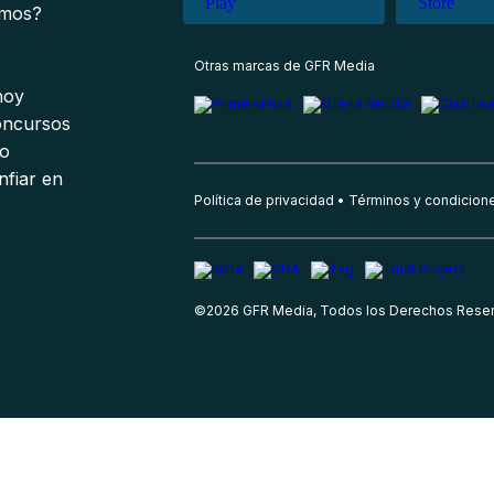
omos?
s
Otras marcas de GFR Media
 hoy
oncursos
io
nfiar en
Política de privacidad
Términos y condicion
©
2026
GFR Media, Todos los Derechos Rese