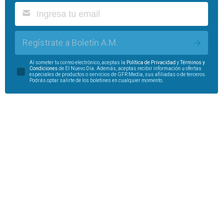
Regístrate a Boletín A.M.
Al someter tu correo electrónico, aceptas la
Política de Privacidad
y
Términos y
Condiciones
de El Nuevo Día. Además, aceptas recibir información u ofertas
especiales de productos o servicios de GFR Media, sus afiliadas o de terceros.
Podrás optar salirte de los boletines en cualquier momento.