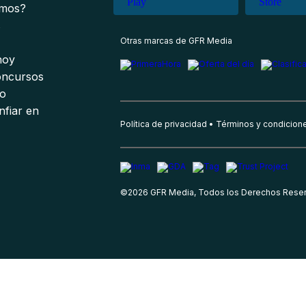
omos?
s
Otras marcas de GFR Media
 hoy
oncursos
io
nfiar en
Política de privacidad
Términos y condicion
©
2026
GFR Media, Todos los Derechos Rese