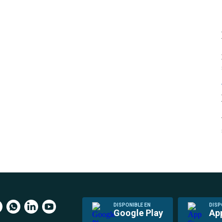
DISPONIBLE EN
DISP
Google Play
Ap