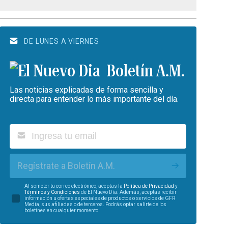
DE LUNES A VIERNES
Boletín A.M.
Las noticias explicadas de forma sencilla y
directa para entender lo más importante del día.
Regístrate a Boletín A.M.
Al someter tu correo electrónico, aceptas la
Política de Privacidad
y
Términos y Condiciones
de El Nuevo Día. Además, aceptas recibir
información u ofertas especiales de productos o servicios de GFR
Media, sus afiliadas o de terceros. Podrás optar salirte de los
boletines en cualquier momento.