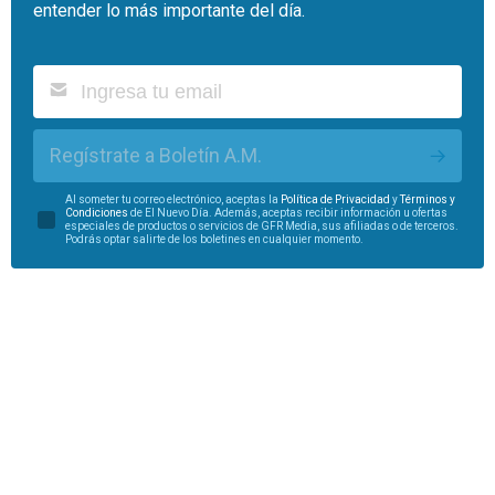
entender lo más importante del día.
Regístrate a Boletín A.M.
Al someter tu correo electrónico, aceptas la
Política de Privacidad
y
Términos y
Condiciones
de El Nuevo Día. Además, aceptas recibir información u ofertas
especiales de productos o servicios de GFR Media, sus afiliadas o de terceros.
Podrás optar salirte de los boletines en cualquier momento.