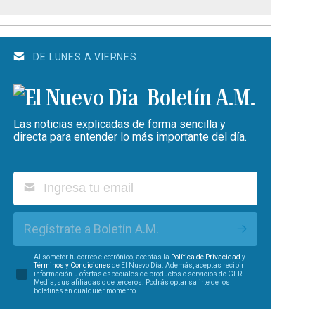
DE LUNES A VIERNES
Boletín A.M.
Las noticias explicadas de forma sencilla y
directa para entender lo más importante del día.
Regístrate a Boletín A.M.
Al someter tu correo electrónico, aceptas la
Política de Privacidad
y
Términos y Condiciones
de El Nuevo Día. Además, aceptas recibir
información u ofertas especiales de productos o servicios de GFR
Media, sus afiliadas o de terceros. Podrás optar salirte de los
boletines en cualquier momento.