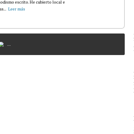
dismo escrito. He cubierto local e
s...
Leer más
...