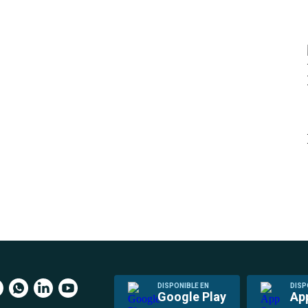
DISPONIBLE EN
DISP
Google Play
Ap