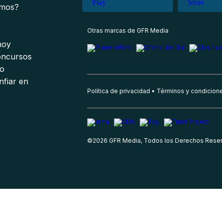
omos?
s
Otras marcas de GFR Media
 hoy
oncursos
io
nfiar en
Política de privacidad
Términos y condicion
©
2026
GFR Media, Todos los Derechos Rese