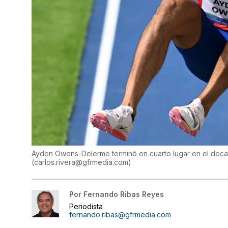
Ayden Owens-Delerme terminó en cuarto lugar en el deca
(
carlos.rivera@gfrmedia.com
)
Por
Fernando Ribas Reyes
Periodista
fernando.ribas@gfrmedia.com