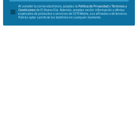
Al someter tu correo electrónico, aceptas la
Política de Privacidad
y
Términos y
Condiciones
de El Nuevo Día. Además, aceptas recibir información u ofertas
especiales de productos o servicios de GFR Media, sus afiliadas o de terceros.
Podrás optar salirte de los boletines en cualquier momento.