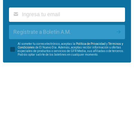
Regístrate a Boletín A.M.
Al someter tu correo electrónico, aceptas la
Política de Privacidad
y
Términos y
Condiciones
de El Nuevo Día. Además, aceptas recibir información u ofertas
especiales de productos o servicios de GFR Media, sus afiliadas o de terceros.
Podrás optar salirte de los boletines en cualquier momento.