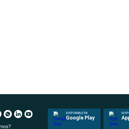
DISPONIBLE EN
DISP
Google Play
Ap
omos?