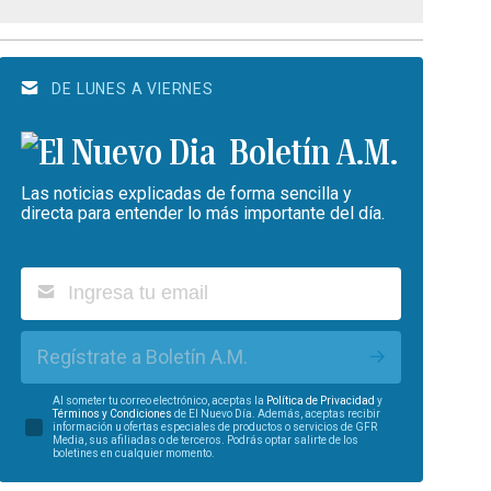
DE LUNES A VIERNES
Boletín A.M.
Las noticias explicadas de forma sencilla y
directa para entender lo más importante del día.
Regístrate a Boletín A.M.
Al someter tu correo electrónico, aceptas la
Política de Privacidad
y
Términos y Condiciones
de El Nuevo Día. Además, aceptas recibir
información u ofertas especiales de productos o servicios de GFR
Media, sus afiliadas o de terceros. Podrás optar salirte de los
boletines en cualquier momento.