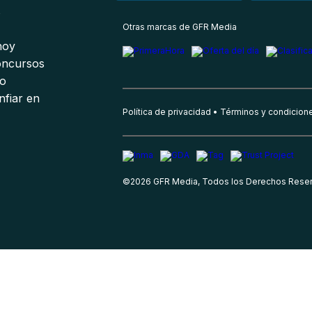
s
Otras marcas de GFR Media
 hoy
oncursos
io
nfiar en
Política de privacidad
Términos y condicion
©
2026
GFR Media, Todos los Derechos Rese