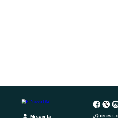
¿Quiénes s
Mi cuenta