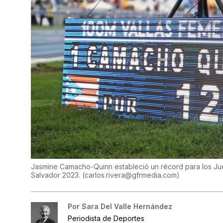
Jasmine Camacho-Quinn estableció un récord para los Ju
Salvador 2023.
(
carlos.rivera@gfrmedia.com
)
Por
Sara Del Valle Hernández
Periodista de Deportes