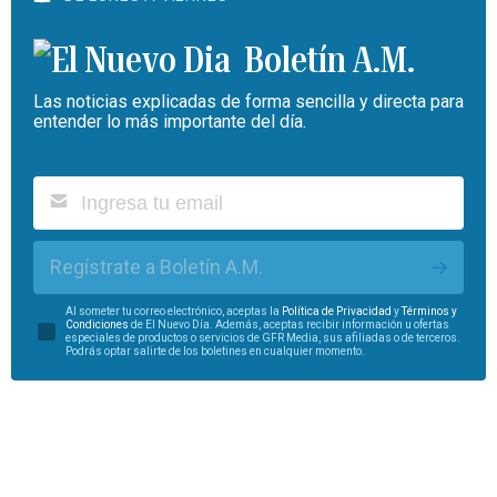
Boletín A.M.
Las noticias explicadas de forma sencilla y directa para
entender lo más importante del día.
Regístrate a Boletín A.M.
Al someter tu correo electrónico, aceptas la
Política de Privacidad
y
Términos y
Condiciones
de El Nuevo Día. Además, aceptas recibir información u ofertas
especiales de productos o servicios de GFR Media, sus afiliadas o de terceros.
Podrás optar salirte de los boletines en cualquier momento.