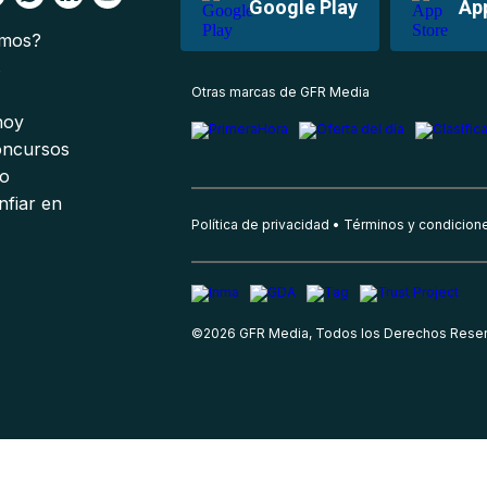
Google Play
Ap
omos?
s
Otras marcas de GFR Media
 hoy
oncursos
io
nfiar en
Política de privacidad
Términos y condicion
©
2026
GFR Media, Todos los Derechos Rese