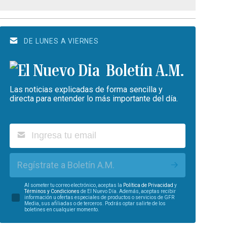
DE LUNES A VIERNES
Boletín A.M.
Las noticias explicadas de forma sencilla y
directa para entender lo más importante del día.
Regístrate a Boletín A.M.
Al someter tu correo electrónico, aceptas la
Política de Privacidad
y
Términos y Condiciones
de El Nuevo Día. Además, aceptas recibir
información u ofertas especiales de productos o servicios de GFR
Media, sus afiliadas o de terceros. Podrás optar salirte de los
boletines en cualquier momento.