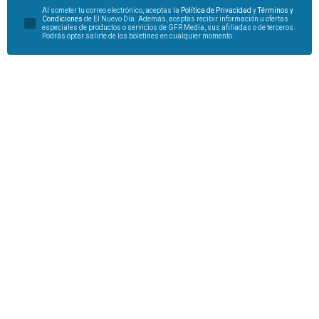
Al someter tu correo electrónico, aceptas la
Política de Privacidad
y
Términos y
Condiciones
de El Nuevo Día. Además, aceptas recibir información u ofertas
especiales de productos o servicios de GFR Media, sus afiliadas o de terceros.
Podrás optar salirte de los boletines en cualquier momento.