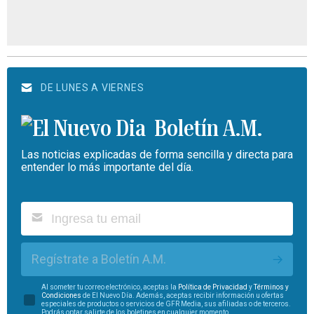
DE LUNES A VIERNES
Boletín A.M.
Las noticias explicadas de forma sencilla y directa para
entender lo más importante del día.
Regístrate a Boletín A.M.
Al someter tu correo electrónico, aceptas la
Política de Privacidad
y
Términos y
Condiciones
de El Nuevo Día. Además, aceptas recibir información u ofertas
especiales de productos o servicios de GFR Media, sus afiliadas o de terceros.
Podrás optar salirte de los boletines en cualquier momento.