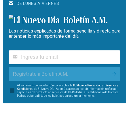
DE LUNES A VIERNES
Boletín A.M.
Las noticias explicadas de forma sencilla y directa para
entender lo más importante del día.
Regístrate a Boletín A.M.
Al someter tu correo electrónico, aceptas la
Política de Privacidad
y
Términos y
Condiciones
de El Nuevo Día. Además, aceptas recibir información u ofertas
especiales de productos o servicios de GFR Media, sus afiliadas o de terceros.
Podrás optar salirte de los boletines en cualquier momento.