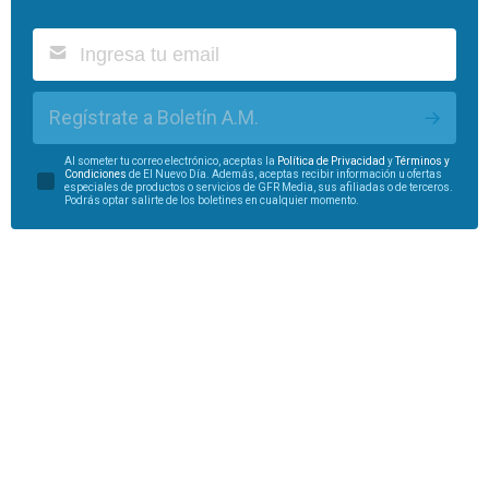
Regístrate a Boletín A.M.
Al someter tu correo electrónico, aceptas la
Política de Privacidad
y
Términos y
Condiciones
de El Nuevo Día. Además, aceptas recibir información u ofertas
especiales de productos o servicios de GFR Media, sus afiliadas o de terceros.
Podrás optar salirte de los boletines en cualquier momento.