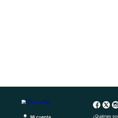
¿Quiénes s
Mi cuenta