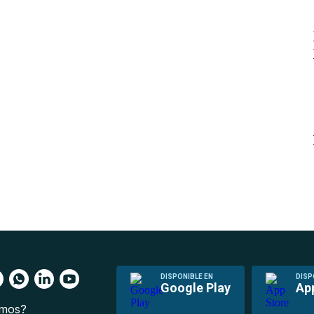
DISPONIBLE EN
DISP
Google Play
Ap
omos?