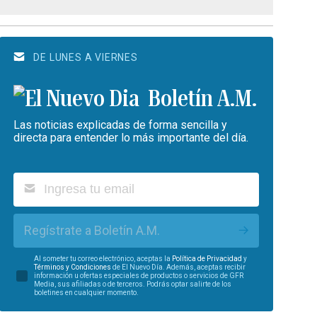
DE LUNES A VIERNES
Boletín A.M.
Las noticias explicadas de forma sencilla y
directa para entender lo más importante del día.
Regístrate a Boletín A.M.
Al someter tu correo electrónico, aceptas la
Política de Privacidad
y
Términos y Condiciones
de El Nuevo Día. Además, aceptas recibir
información u ofertas especiales de productos o servicios de GFR
Media, sus afiliadas o de terceros. Podrás optar salirte de los
boletines en cualquier momento.