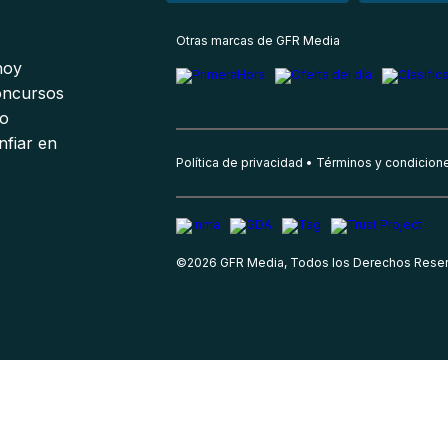
s
Otras marcas de GFR Media
 hoy
oncursos
io
nfiar en
Política de privacidad
Términos y condicion
©
2026
GFR Media, Todos los Derechos Rese