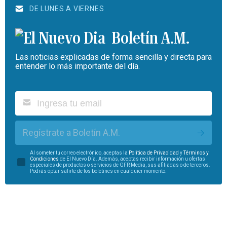
DE LUNES A VIERNES
Boletín A.M.
Las noticias explicadas de forma sencilla y directa para
entender lo más importante del día.
Regístrate a Boletín A.M.
Al someter tu correo electrónico, aceptas la
Política de Privacidad
y
Términos y
Condiciones
de El Nuevo Día. Además, aceptas recibir información u ofertas
especiales de productos o servicios de GFR Media, sus afiliadas o de terceros.
Podrás optar salirte de los boletines en cualquier momento.