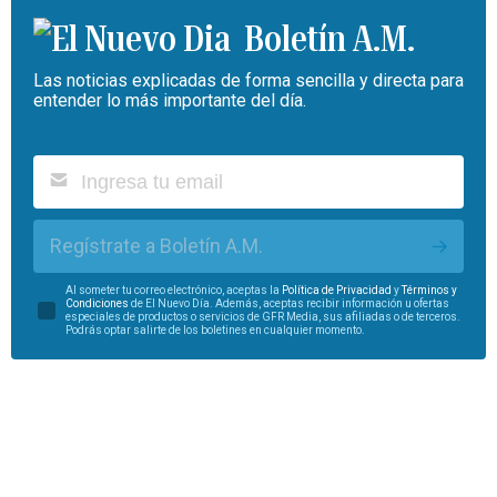
Boletín A.M.
Las noticias explicadas de forma sencilla y directa para
entender lo más importante del día.
Regístrate a Boletín A.M.
Al someter tu correo electrónico, aceptas la
Política de Privacidad
y
Términos y
Condiciones
de El Nuevo Día. Además, aceptas recibir información u ofertas
especiales de productos o servicios de GFR Media, sus afiliadas o de terceros.
Podrás optar salirte de los boletines en cualquier momento.