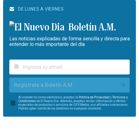
DE LUNES A VIERNES
Boletín A.M.
Las noticias explicadas de forma sencilla y directa para
entender lo más importante del día.
Regístrate a Boletín A.M.
Al someter tu correo electrónico, aceptas la
Política de Privacidad
y
Términos y
Condiciones
de El Nuevo Día. Además, aceptas recibir información u ofertas
especiales de productos o servicios de GFR Media, sus afiliadas o de terceros.
Podrás optar salirte de los boletines en cualquier momento.