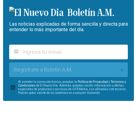
Boletín A.M.
Las noticias explicadas de forma sencilla y directa para
entender lo más importante del día.
Regístrate a Boletín A.M.
Al someter tu correo electrónico, aceptas la
Política de Privacidad
y
Términos y
Condiciones
de El Nuevo Día. Además, aceptas recibir información u ofertas
especiales de productos o servicios de GFR Media, sus afiliadas o de terceros.
Podrás optar salirte de los boletines en cualquier momento.