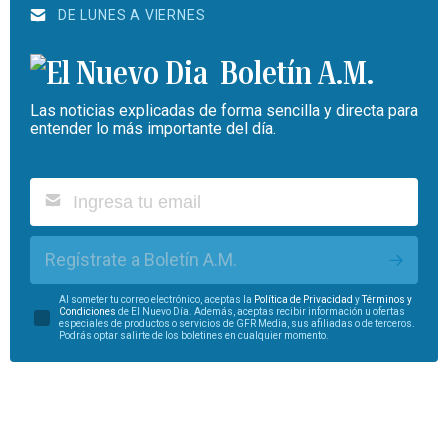
DE LUNES A VIERNES
Boletín A.M.
Las noticias explicadas de forma sencilla y directa para
entender lo más importante del día.
Regístrate a Boletín A.M.
Al someter tu correo electrónico, aceptas la
Política de Privacidad
y
Términos y
Condiciones
de El Nuevo Día. Además, aceptas recibir información u ofertas
especiales de productos o servicios de GFR Media, sus afiliadas o de terceros.
Podrás optar salirte de los boletines en cualquier momento.