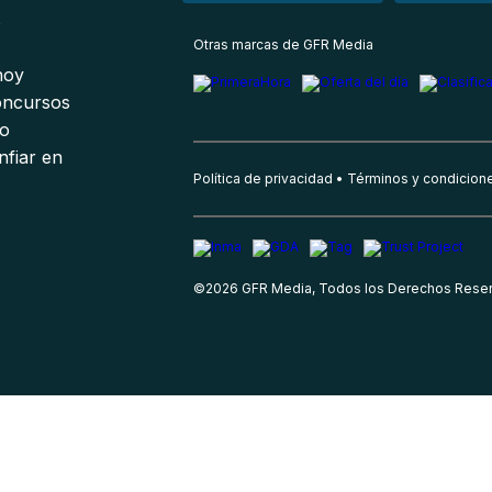
s
Otras marcas de GFR Media
 hoy
oncursos
io
nfiar en
Política de privacidad
Términos y condicion
©
2026
GFR Media, Todos los Derechos Rese