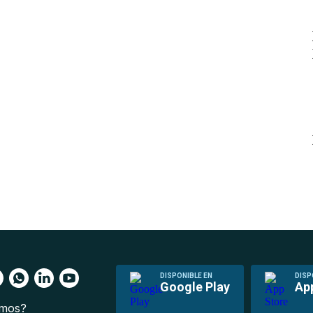
DISPONIBLE EN
DISP
Google Play
Ap
omos?