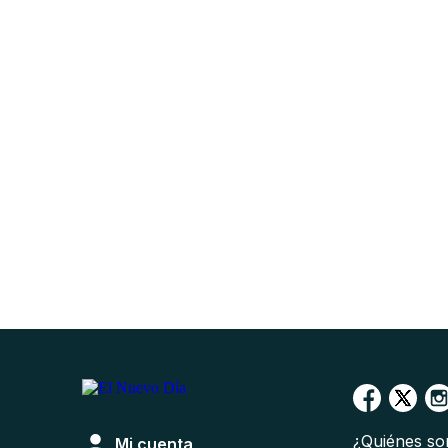
¿Quiénes s
Mi cuenta