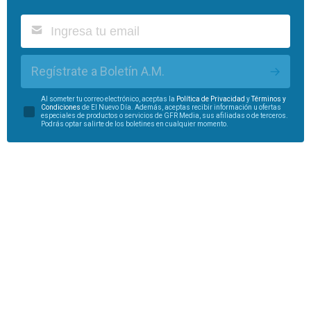
Regístrate a Boletín A.M.
Al someter tu correo electrónico, aceptas la
Política de Privacidad
y
Términos y
Condiciones
de El Nuevo Día. Además, aceptas recibir información u ofertas
especiales de productos o servicios de GFR Media, sus afiliadas o de terceros.
Podrás optar salirte de los boletines en cualquier momento.