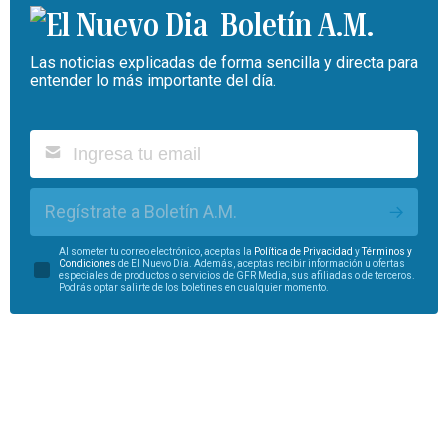
Boletín A.M.
Las noticias explicadas de forma sencilla y directa para
entender lo más importante del día.
Regístrate a Boletín A.M.
Al someter tu correo electrónico, aceptas la
Política de Privacidad
y
Términos y
Condiciones
de El Nuevo Día. Además, aceptas recibir información u ofertas
especiales de productos o servicios de GFR Media, sus afiliadas o de terceros.
Podrás optar salirte de los boletines en cualquier momento.