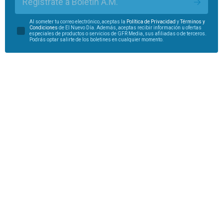
Regístrate a Boletín A.M.
Al someter tu correo electrónico, aceptas la
Política de Privacidad
y
Términos y
Condiciones
de El Nuevo Día. Además, aceptas recibir información u ofertas
especiales de productos o servicios de GFR Media, sus afiliadas o de terceros.
Podrás optar salirte de los boletines en cualquier momento.