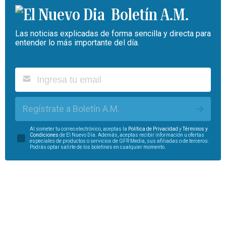
Boletín A.M.
Las noticias explicadas de forma sencilla y directa para
entender lo más importante del día.
Regístrate a Boletín A.M.
Al someter tu correo electrónico, aceptas la
Política de Privacidad
y
Términos y
Condiciones
de El Nuevo Día. Además, aceptas recibir información u ofertas
especiales de productos o servicios de GFR Media, sus afiliadas o de terceros.
Podrás optar salirte de los boletines en cualquier momento.