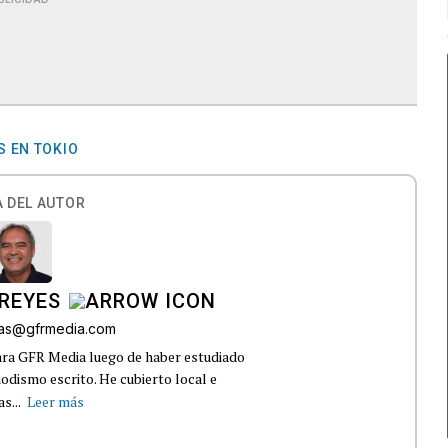
S EN TOKIO
 DEL AUTOR
REYES
bas@gfrmedia.com
ara GFR Media luego de haber estudiado
dismo escrito. He cubierto local e
s...
Leer más