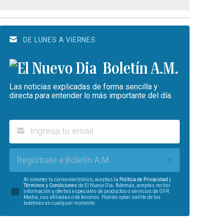
DE LUNES A VIERNES
Boletín A.M.
Las noticias explicadas de forma sencilla y
directa para entender lo más importante del día.
Regístrate a Boletín A.M.
Al someter tu correo electrónico, aceptas la
Política de Privacidad
y
Términos y Condiciones
de El Nuevo Día. Además, aceptas recibir
información u ofertas especiales de productos o servicios de GFR
Media, sus afiliadas o de terceros. Podrás optar salirte de los
boletines en cualquier momento.