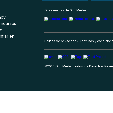
s
Otras marcas de GFR Media
 hoy
oncursos
io
nfiar en
Política de privacidad
Términos y condicion
©
2026
GFR Media, Todos los Derechos Rese