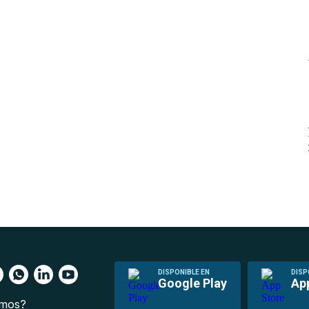
DISPONIBLE EN
DISP
Google Play
Ap
omos?