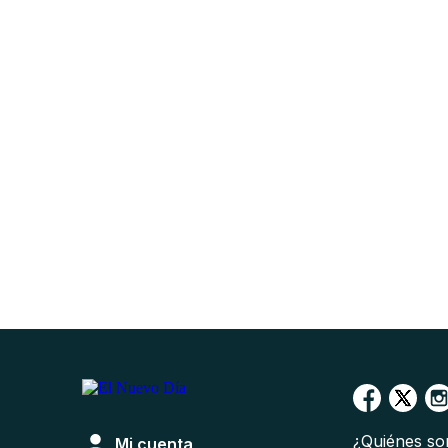
¿Quiénes s
Mi cuenta