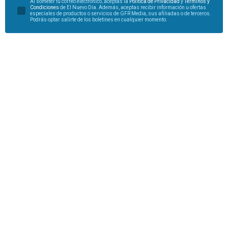
Al someter tu correo electrónico, aceptas la
Política de Privacidad
y
Términos y
Condiciones
de El Nuevo Día. Además, aceptas recibir información u ofertas
especiales de productos o servicios de GFR Media, sus afiliadas o de terceros.
Podrás optar salirte de los boletines en cualquier momento.