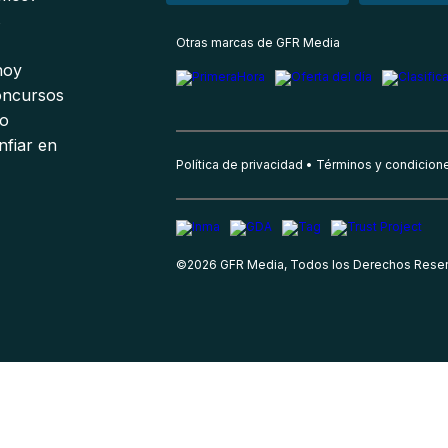
s
Otras marcas de GFR Media
 hoy
oncursos
io
nfiar en
Política de privacidad
Términos y condicion
©
2026
GFR Media, Todos los Derechos Rese