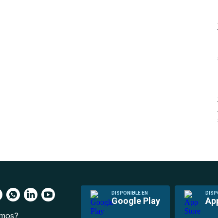
DISPONIBLE EN
DISP
Google Play
Ap
omos?