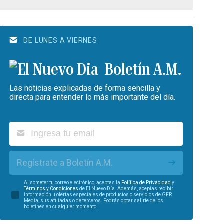
DE LUNES A VIERNES
Boletín A.M.
Las noticias explicadas de forma sencilla y
directa para entender lo más importante del día.
Regístrate a Boletín A.M.
Al someter tu correo electrónico, aceptas la
Política de Privacidad
y
Términos y Condiciones
de El Nuevo Día. Además, aceptas recibir
información u ofertas especiales de productos o servicios de GFR
Media, sus afiliadas o de terceros. Podrás optar salirte de los
boletines en cualquier momento.