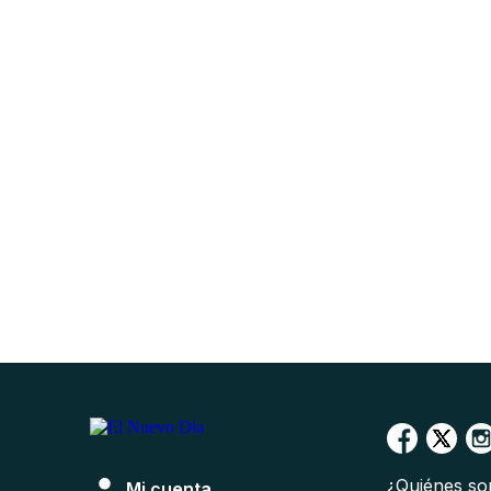
¿Quiénes s
Mi cuenta