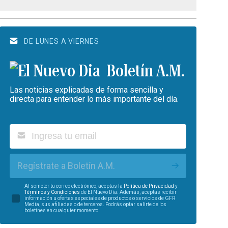
DE LUNES A VIERNES
Boletín A.M.
Las noticias explicadas de forma sencilla y
directa para entender lo más importante del día.
Regístrate a Boletín A.M.
Al someter tu correo electrónico, aceptas la
Política de Privacidad
y
Términos y Condiciones
de El Nuevo Día. Además, aceptas recibir
información u ofertas especiales de productos o servicios de GFR
Media, sus afiliadas o de terceros. Podrás optar salirte de los
boletines en cualquier momento.