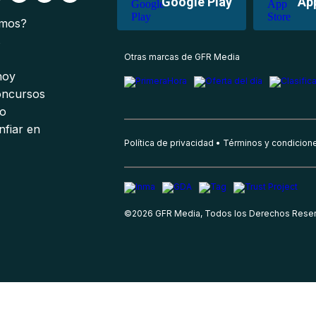
Google Play
Ap
omos?
s
Otras marcas de GFR Media
 hoy
oncursos
io
nfiar en
Política de privacidad
Términos y condicion
©
2026
GFR Media, Todos los Derechos Rese