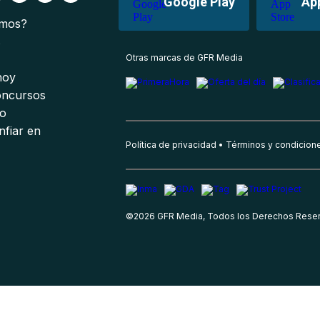
Google Play
Ap
omos?
s
Otras marcas de GFR Media
 hoy
oncursos
io
nfiar en
Política de privacidad
Términos y condicion
©
2026
GFR Media, Todos los Derechos Rese