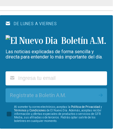
DE LUNES A VIERNES
Boletín A.M.
Las noticias explicadas de forma sencilla y
directa para entender lo más importante del día.
Regístrate a Boletín A.M.
Al someter tu correo electrónico, aceptas la
Política de Privacidad
y
Términos y Condiciones
de El Nuevo Día. Además, aceptas recibir
información u ofertas especiales de productos o servicios de GFR
Media, sus afiliadas o de terceros. Podrás optar salirte de los
boletines en cualquier momento.