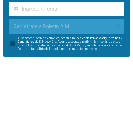
Regístrate a Boletín A.M.
Al someter tu correo electrónico, aceptas la
Política de Privacidad
y
Términos y
Condiciones
de El Nuevo Día. Además, aceptas recibir información u ofertas
especiales de productos o servicios de GFR Media, sus afiliadas o de terceros.
Podrás optar salirte de los boletines en cualquier momento.