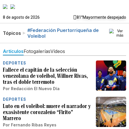
8 de agosto de 2026
81°
Mayormente despejado
#Federación Puertorriqueña de
Tópicos
Voleibol
Artículos
Fotogalerías
Vídeos
DEPORTES
Fallece el capitán de la selección
venezolana de voleibol, Willner Rivas,
tras el doble terremoto
Por
Redacción El Nuevo Día
DEPORTES
Luto en el voleibol: muere el narrador y
exasistente corozaleño “Firito”
Marrero
Por
Fernando Ribas Reyes