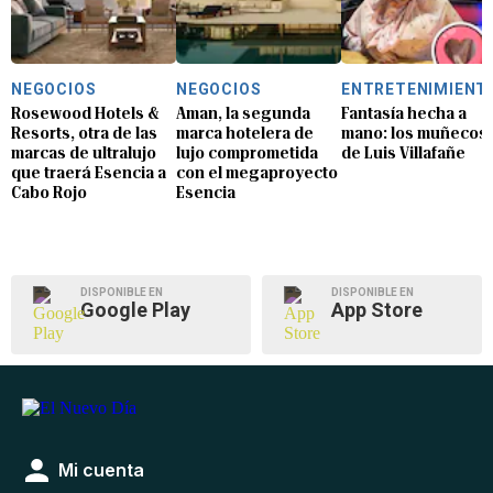
NEGOCIOS
NEGOCIOS
ENTRETENIMIENT
Rosewood Hotels &
Aman, la segunda
Fantasía hecha a
Resorts, otra de las
marca hotelera de
mano: los muñecos
marcas de ultralujo
lujo comprometida
de Luis Villafañe
que traerá Esencia a
con el megaproyecto
Cabo Rojo
Esencia
DISPONIBLE EN
DISPONIBLE EN
Google Play
App Store
Mi cuenta