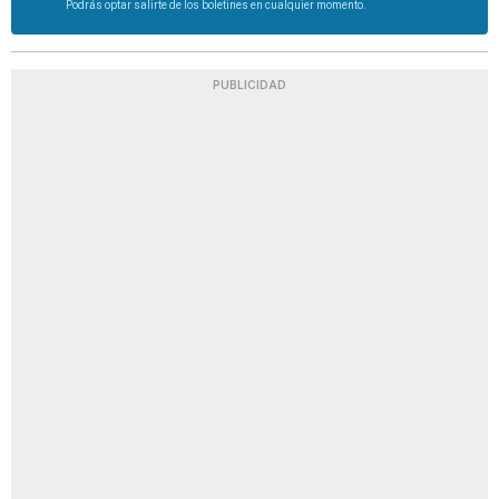
Podrás optar salirte de los boletines en cualquier momento.
PUBLICIDAD