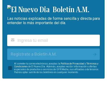
Boletín A.M.
Las noticias explicadas de forma sencilla y directa para
entender lo más importante del día.
Regístrate a Boletín A.M.
Al someter tu correo electrónico, aceptas la
Política de Privacidad
y
Términos y
Condiciones
de El Nuevo Día. Además, aceptas recibir información u ofertas
especiales de productos o servicios de GFR Media, sus afiliadas o de terceros.
Podrás optar salirte de los boletines en cualquier momento.