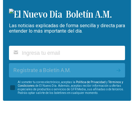
Boletín A.M.
Las noticias explicadas de forma sencilla y directa para
entender lo más importante del día.
Regístrate a Boletín A.M.
Al someter tu correo electrónico, aceptas la
Política de Privacidad
y
Términos y
Condiciones
de El Nuevo Día. Además, aceptas recibir información u ofertas
especiales de productos o servicios de GFR Media, sus afiliadas o de terceros.
Podrás optar salirte de los boletines en cualquier momento.