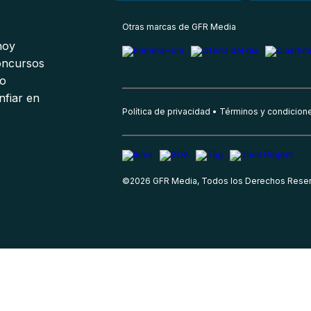
s
Otras marcas de GFR Media
 hoy
oncursos
io
nfiar en
Política de privacidad
Términos y condicion
©
2026
GFR Media, Todos los Derechos Rese