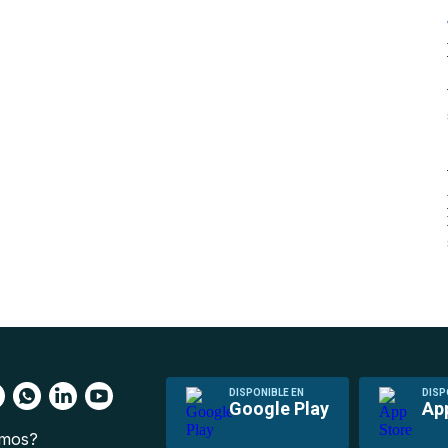
DISPONIBLE EN
DISP
Google Play
Ap
omos?