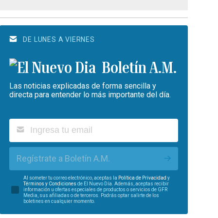
DE LUNES A VIERNES
Boletín A.M.
Las noticias explicadas de forma sencilla y
directa para entender lo más importante del día.
Regístrate a Boletín A.M.
Al someter tu correo electrónico, aceptas la
Política de Privacidad
y
Términos y Condiciones
de El Nuevo Día. Además, aceptas recibir
información u ofertas especiales de productos o servicios de GFR
Media, sus afiliadas o de terceros. Podrás optar salirte de los
boletines en cualquier momento.