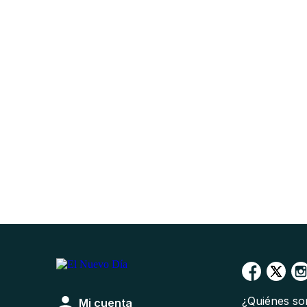
¿Quiénes s
Mi cuenta