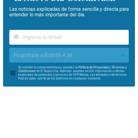
Las noticias explicadas de forma sencilla y directa para
entender lo más importante del día.
Regístrate a Boletín A.M.
Al someter tu correo electrónico, aceptas la
Política de Privacidad
y
Términos y
Condiciones
de El Nuevo Día. Además, aceptas recibir información u ofertas
especiales de productos o servicios de GFR Media, sus afiliadas o de terceros.
Podrás optar salirte de los boletines en cualquier momento.