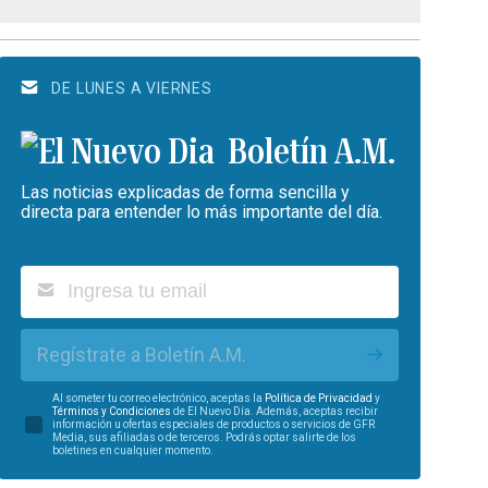
DE LUNES A VIERNES
Boletín A.M.
Las noticias explicadas de forma sencilla y
directa para entender lo más importante del día.
Regístrate a Boletín A.M.
Al someter tu correo electrónico, aceptas la
Política de Privacidad
y
Términos y Condiciones
de El Nuevo Día. Además, aceptas recibir
información u ofertas especiales de productos o servicios de GFR
Media, sus afiliadas o de terceros. Podrás optar salirte de los
boletines en cualquier momento.