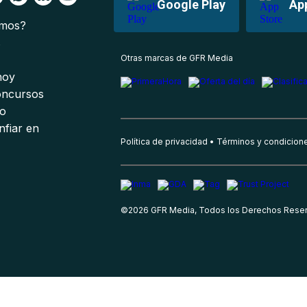
Google Play
Ap
omos?
s
Otras marcas de GFR Media
 hoy
oncursos
io
nfiar en
Política de privacidad
Términos y condicion
©
2026
GFR Media, Todos los Derechos Rese