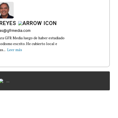
REYES
bas@gfrmedia.com
ara GFR Media luego de haber estudiado
dismo escrito. He cubierto local e
s...
Leer más
...