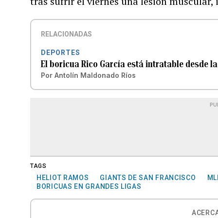
tras sufrir el viernes una lesión muscular
RELACIONADAS
DEPORTES
El boricua Rico García está intratable desde la
Por
Antolín Maldonado Ríos
PU
TAGS
HELIOT RAMOS
GIANTS DE SAN FRANCISCO
ML
BORICUAS EN GRANDES LIGAS
ACERCA